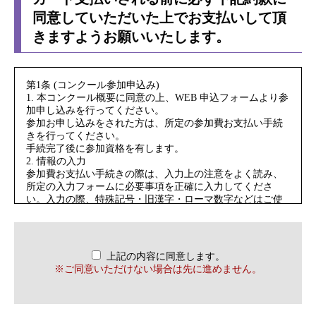
同意していただいた上でお支払いして頂
きますようお願いいたします。
第1条 (コンクール参加申込み)
1. 本コンクール概要に同意の上、WEB 申込フォームより参
加申し込みを行ってください。
参加お申し込みをされた方は、所定の参加費お支払い手続
きを行ってください。
手続完了後に参加資格を有します。
2. 情報の入力
参加費お支払い手続きの際は、入力上の注意をよく読み、
所定の入力フォームに必要事項を正確に入力してくださ
い。入力の際、特殊記号・旧漢字・ローマ数字などはご使
用になれません。
これらの文字で入力された場合は当社にて変更致します。
3. カード番号や氏名等正確に入力されない場合、カード決
済ができません。ご確認のうえご入力下さい。
上記の内容に同意します。
4. 一度振り込まれた参加費用の払い戻しはいたしかねます
※ご同意いただけない場合は先に進めません。
のであらかじめご了承ください。
5. カード決済完了時に、申込の完了のメールが自動配信さ
れます。